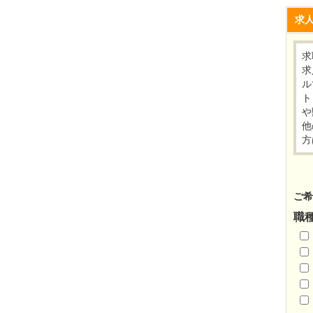
求
求
求
ル
ト
や
他
方
ご希
職