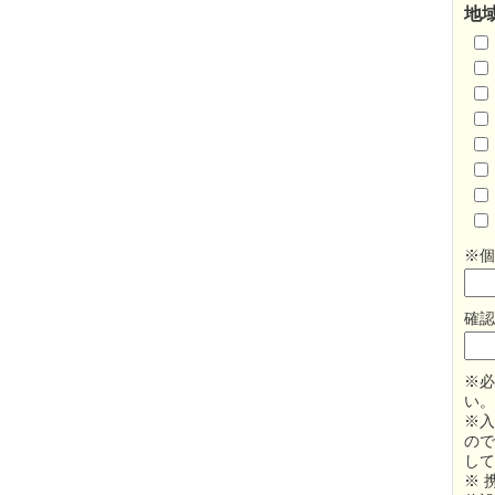
地
※個
確認
※必
い。
※入
ので
して
※ 