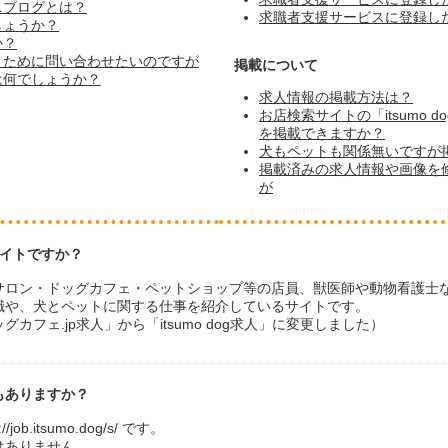
ニブログとは？
求職者支援サービスに登録し
しょうか？
か？
くために問い合わせたいのですが
掲載について
クは何でしょうか？
求人情報の掲載方法は？
お店検索サイトの「itsumo
を掲載できますか？
犬もペットも関係無いですが
掲載済みの求人情報や画像を
が
うサイトですか？
サロン・ドッグカフェ・ペットショップ等の店員、獣医師や動物看護士
職や、犬とペットに関する仕事を紹介しているサイトです。
グカフェ.jp求人」から「itsumo dog求人」に変更しました）
もありますか？
b.itsumo.dog/s/ です。
はありません。