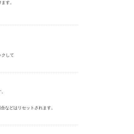
けます。
ックして
す。
た場合などはリセットされます。